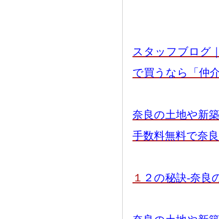
スタッフブログ
で買うなら「仲
奈良の土地や新
手数料無料で奈
１
２の秘訣-奈良