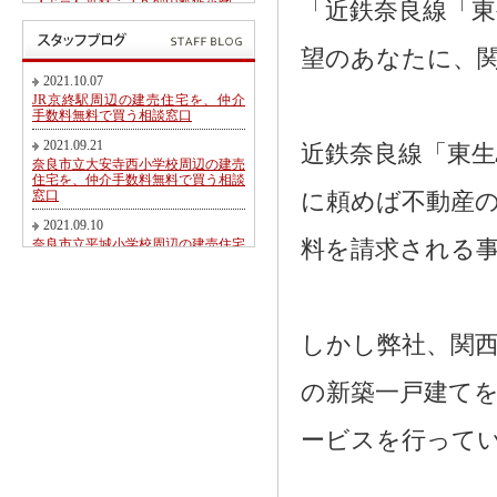
【予告】近鉄・ＪＲ郡山駅徒歩圏、
「近鉄奈良線「
郡山北小学校・郡山中学校区内にて
第２期新規分譲地販売開始のお知ら
せ
望のあなたに、
2017.05.26
2021.10.07
東九条町周辺の建売住宅を、仲介手
JR京終駅周辺の建売住宅を、仲介
数料無料又は割引で買う相談窓口
手数料無料で買う相談窓口
2017.04.06
2021.09.21
近鉄奈良線「東
大和郡山市冠山町新築一戸建て【価
奈良市立大安寺西小学校周辺の建売
格変更】になりました！
住宅を、仲介手数料無料で買う相談
窓口
に頼めば不動産の
2017.03.31
大和郡山市にて駅徒歩圏売り土地・
2021.09.10
新築一戸建て・建築条件無し売り土
奈良市立平城小学校周辺の建売住宅
料を請求される
地 2017.04.01折り込み広告です！
を、仲介手数料無料で買う相談窓口
2017.02.20
2021.08.21
近鉄・ＪＲ郡山駅徒歩圏、郡山北小
都跡こども園・都跡小学校周辺の建
学校・郡山中学校区内にて新規分譲
売住宅を、仲介手数料無料で買う相
地販売開始のお知らせ
談窓口
しかし弊社、関
2017.02.17
2021.08.09
奈良市法蓮町、奈良市立佐保小学校
の新築一戸建て
近鉄尼ヶ辻駅周辺の建売住宅を、仲
区にて【超築浅中古物件】のご紹介
介手数料無料で買う相談窓口
2016.11.01
2021.08.05
ービスを行って
価格変更！大和郡山市野垣内町・奈
奈良市神殿町周辺の新築一戸建て
良口・奈良市神殿町新築一戸建て
を、仲介手数料無料で買う相談窓口