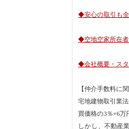
◆安心の取引も
◆空地空家所在
◆会社概要・ス
【仲介手数料に
宅地建物取引業法
買価格の3％+6
しかし、不動産