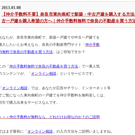
2013.01.08
【仲介手数料不要】奈良市東向南町で新築・中古戸建を購入する方法
古一戸建を購入希望の方へ｜仲介手数料無料で奈良の不動産を買う方
あなたが、奈良市東向南町で、新築一戸建てや中古一戸建てを
購入したいとお考えなら、奈良の不動産専門サイト「
仲介手数
料無料で奈良の不動産を買う方法
」はご存知ですか？
この「
仲介手数料無料で奈良の不動産を買う方法
」で一番人気
のコンテンツが、「
オンライン相談
」というサービスです。
「
オンライン相談
」では、あなたが広告やチラシ、インターネット等
でご覧になった東向南町の一戸建てを仲介手数料を無料若しくは、
割引で購入出来るサービスなんです。
＞＞＞仲介手数料が無料なら、どれだけお得なのか？のご説明
ではまず最初に「
オンライン相談
」の入力方法をご説明いましますね。