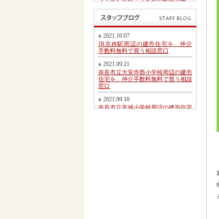
【予告】近鉄・ＪＲ郡山駅徒歩圏、
郡山北小学校・郡山中学校区内にて
第２期新規分譲地販売開始のお知ら
せ
2017.05.26
2021.10.07
東九条町周辺の建売住宅を、仲介手
JR京終駅周辺の建売住宅を、仲介
数料無料又は割引で買う相談窓口
手数料無料で買う相談窓口
2017.04.06
2021.09.21
大和郡山市冠山町新築一戸建て【価
奈良市立大安寺西小学校周辺の建売
格変更】になりました！
住宅を、仲介手数料無料で買う相談
窓口
2017.03.31
大和郡山市にて駅徒歩圏売り土地・
2021.09.10
新築一戸建て・建築条件無し売り土
奈良市立平城小学校周辺の建売住宅
地 2017.04.01折り込み広告です！
を、仲介手数料無料で買う相談窓口
2017.02.20
2021.08.21
近鉄・ＪＲ郡山駅徒歩圏、郡山北小
都跡こども園・都跡小学校周辺の建
学校・郡山中学校区内にて新規分譲
売住宅を、仲介手数料無料で買う相
地販売開始のお知らせ
談窓口
2017.02.17
2021.08.09
奈良市法蓮町、奈良市立佐保小学校
近鉄尼ヶ辻駅周辺の建売住宅を、仲
区にて【超築浅中古物件】のご紹介
介手数料無料で買う相談窓口
2016.11.01
2021.08.05
価格変更！大和郡山市野垣内町・奈
奈良市神殿町周辺の新築一戸建て
良口・奈良市神殿町新築一戸建て
を、仲介手数料無料で買う相談窓口