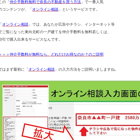
この「
仲介手数料無料で奈良の不動産を買う方法
」で一番人気
のコンテンツが、「
オンライン相談
」というサービスです。
「
オンライン相談
」では、あなたが広告やチラシ、インターネット等
でご覧になった東向北町の一戸建てを仲介手数料を無料若しくは、
割引で購入出来るサービスなんです。
＞＞＞仲介手数料が無料なら、どれだけお得なのか？のご説明
ではまず最初に「
オンライン相談
」の入力方法をご説明いましますね。