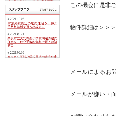
【予告】近鉄・ＪＲ郡山駅徒歩圏、
郡山北小学校・郡山中学校区内にて
この機会に是非
第２期新規分譲地販売開始のお知ら
せ
2017.05.26
2021.10.07
東九条町周辺の建売住宅を、仲介手
JR京終駅周辺の建売住宅を、仲介
数料無料又は割引で買う相談窓口
物件詳細は＞＞＞
手数料無料で買う相談窓口
2017.04.06
2021.09.21
大和郡山市冠山町新築一戸建て【価
奈良市立大安寺西小学校周辺の建売
格変更】になりました！
住宅を、仲介手数料無料で買う相談
窓口
2017.03.31
大和郡山市にて駅徒歩圏売り土地・
2021.09.10
新築一戸建て・建築条件無し売り土
奈良市立平城小学校周辺の建売住宅
地 2017.04.01折り込み広告です！
を、仲介手数料無料で買う相談窓口
2017.02.20
2021.08.21
メールによるお
近鉄・ＪＲ郡山駅徒歩圏、郡山北小
都跡こども園・都跡小学校周辺の建
学校・郡山中学校区内にて新規分譲
売住宅を、仲介手数料無料で買う相
地販売開始のお知らせ
談窓口
2017.02.17
2021.08.09
奈良市法蓮町、奈良市立佐保小学校
近鉄尼ヶ辻駅周辺の建売住宅を、仲
メールが嫌い・面倒な方
区にて【超築浅中古物件】のご紹介
介手数料無料で買う相談窓口
2016.11.01
2021.08.05
価格変更！大和郡山市野垣内町・奈
奈良市神殿町周辺の新築一戸建て
良口・奈良市神殿町新築一戸建て
を、仲介手数料無料で買う相談窓口