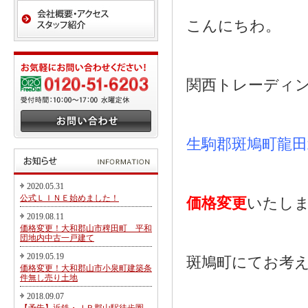
こんにちわ。
関西トレーディ
生駒郡斑鳩町龍田
2020.05.31
公式ＬＩＮＥ始めました！
価格変更
いたし
2019.08.11
価格変更！大和郡山市稗田町 平和
団地内中古一戸建て
2019.05.19
斑鳩町にてお考
価格変更！大和郡山市小泉町建築条
件無し売り土地
2018.09.07