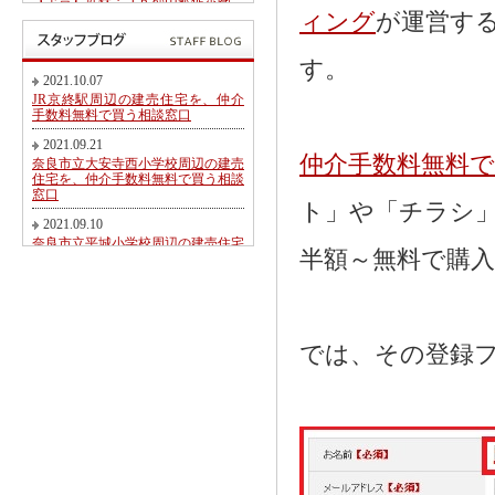
【予告】近鉄・ＪＲ郡山駅徒歩圏、
郡山北小学校・郡山中学校区内にて
ィング
が運営す
第２期新規分譲地販売開始のお知ら
せ
す。
2017.05.26
2021.10.07
東九条町周辺の建売住宅を、仲介手
JR京終駅周辺の建売住宅を、仲介
数料無料又は割引で買う相談窓口
手数料無料で買う相談窓口
2017.04.06
2021.09.21
大和郡山市冠山町新築一戸建て【価
仲介手数料無料
奈良市立大安寺西小学校周辺の建売
格変更】になりました！
住宅を、仲介手数料無料で買う相談
窓口
2017.03.31
ト」や「チラシ
大和郡山市にて駅徒歩圏売り土地・
2021.09.10
新築一戸建て・建築条件無し売り土
奈良市立平城小学校周辺の建売住宅
地 2017.04.01折り込み広告です！
半額～無料で購
を、仲介手数料無料で買う相談窓口
2017.02.20
2021.08.21
近鉄・ＪＲ郡山駅徒歩圏、郡山北小
都跡こども園・都跡小学校周辺の建
学校・郡山中学校区内にて新規分譲
売住宅を、仲介手数料無料で買う相
地販売開始のお知らせ
談窓口
では、その登録
2017.02.17
2021.08.09
奈良市法蓮町、奈良市立佐保小学校
近鉄尼ヶ辻駅周辺の建売住宅を、仲
区にて【超築浅中古物件】のご紹介
介手数料無料で買う相談窓口
2016.11.01
2021.08.05
価格変更！大和郡山市野垣内町・奈
奈良市神殿町周辺の新築一戸建て
良口・奈良市神殿町新築一戸建て
を、仲介手数料無料で買う相談窓口