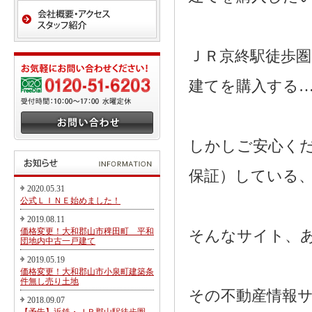
ＪＲ京終駅徒歩
建てを購入する
しかしご安心く
保証）している
2020.05.31
公式ＬＩＮＥ始めました！
2019.08.11
価格変更！大和郡山市稗田町 平和
そんなサイト、
団地内中古一戸建て
2019.05.19
価格変更！大和郡山市小泉町建築条
件無し売り土地
その不動産情報
2018.09.07