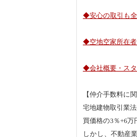
◆安心の取引も
◆空地空家所在
◆会社概要・ス
【仲介手数料に
宅地建物取引業法
買価格の3％+6
しかし、不動産