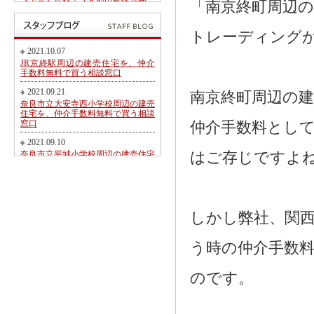
【予告】近鉄・ＪＲ郡山駅徒歩圏、
「南京終町周辺
郡山北小学校・郡山中学校区内にて
第２期新規分譲地販売開始のお知ら
せ
トレーディング
2017.05.26
2021.10.07
東九条町周辺の建売住宅を、仲介手
JR京終駅周辺の建売住宅を、仲介
数料無料又は割引で買う相談窓口
手数料無料で買う相談窓口
2017.04.06
2021.09.21
南京終町周辺の
大和郡山市冠山町新築一戸建て【価
奈良市立大安寺西小学校周辺の建売
格変更】になりました！
住宅を、仲介手数料無料で買う相談
窓口
仲介手数料として
2017.03.31
大和郡山市にて駅徒歩圏売り土地・
2021.09.10
新築一戸建て・建築条件無し売り土
奈良市立平城小学校周辺の建売住宅
はご存じですよ
地 2017.04.01折り込み広告です！
を、仲介手数料無料で買う相談窓口
2017.02.20
2021.08.21
近鉄・ＪＲ郡山駅徒歩圏、郡山北小
都跡こども園・都跡小学校周辺の建
学校・郡山中学校区内にて新規分譲
売住宅を、仲介手数料無料で買う相
地販売開始のお知らせ
談窓口
しかし弊社、関
2017.02.17
2021.08.09
奈良市法蓮町、奈良市立佐保小学校
う時の仲介手数
近鉄尼ヶ辻駅周辺の建売住宅を、仲
区にて【超築浅中古物件】のご紹介
介手数料無料で買う相談窓口
2016.11.01
2021.08.05
のです。
価格変更！大和郡山市野垣内町・奈
奈良市神殿町周辺の新築一戸建て
良口・奈良市神殿町新築一戸建て
を、仲介手数料無料で買う相談窓口