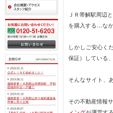
ＪＲ帯解駅周辺
を購入する…な
しかしご安心く
保証）している
2020.05.31
公式ＬＩＮＥ始めました！
そんなサイト、
2019.08.11
価格変更！大和郡山市稗田町 平和
団地内中古一戸建て
2019.05.19
価格変更！大和郡山市小泉町建築条
その不動産情報
件無し売り土地
2018.09.07
ィング
が運営す