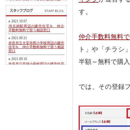
【予告】近鉄・ＪＲ郡山駅徒歩圏、
郡山北小学校・郡山中学校区内にて
第２期新規分譲地販売開始のお知ら
す。
せ
2017.05.26
2021.10.07
東九条町周辺の建売住宅を、仲介手
JR京終駅周辺の建売住宅を、仲介
数料無料又は割引で買う相談窓口
手数料無料で買う相談窓口
仲介手数料無料
2017.04.06
2021.09.21
大和郡山市冠山町新築一戸建て【価
奈良市立大安寺西小学校周辺の建売
格変更】になりました！
住宅を、仲介手数料無料で買う相談
ト」や「チラシ
窓口
2017.03.31
大和郡山市にて駅徒歩圏売り土地・
2021.09.10
半額～無料で購
新築一戸建て・建築条件無し売り土
奈良市立平城小学校周辺の建売住宅
地 2017.04.01折り込み広告です！
を、仲介手数料無料で買う相談窓口
2017.02.20
2021.08.21
近鉄・ＪＲ郡山駅徒歩圏、郡山北小
都跡こども園・都跡小学校周辺の建
学校・郡山中学校区内にて新規分譲
売住宅を、仲介手数料無料で買う相
では、その登録
地販売開始のお知らせ
談窓口
2017.02.17
2021.08.09
奈良市法蓮町、奈良市立佐保小学校
近鉄尼ヶ辻駅周辺の建売住宅を、仲
区にて【超築浅中古物件】のご紹介
介手数料無料で買う相談窓口
2016.11.01
2021.08.05
価格変更！大和郡山市野垣内町・奈
奈良市神殿町周辺の新築一戸建て
良口・奈良市神殿町新築一戸建て
を、仲介手数料無料で買う相談窓口