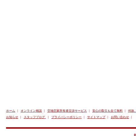
ホーム
｜
オンライン相談
｜
空地空家所有者交渉サービス
｜
安心の取引も全て無料
｜
何故
お知らせ
｜
スタッフブログ
｜
プライバシーポリシー
｜
サイトマップ
｜
お問い合わせ
｜