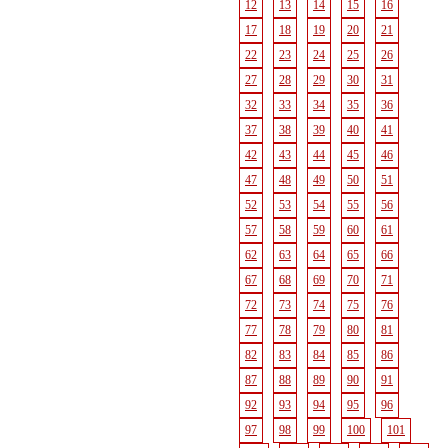
12
13
14
15
16
17
18
19
20
21
22
23
24
25
26
27
28
29
30
31
32
33
34
35
36
37
38
39
40
41
42
43
44
45
46
47
48
49
50
51
52
53
54
55
56
57
58
59
60
61
62
63
64
65
66
67
68
69
70
71
72
73
74
75
76
77
78
79
80
81
82
83
84
85
86
87
88
89
90
91
92
93
94
95
96
97
98
99
100
101