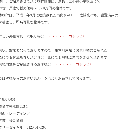
本日、ご紹介させて頂く物件情報は、奈良市立都跡小学校区にて
中古一戸建て販売価格￥1,580万円の物件です。
本物件は、平成15年9月に建築された南向き4LDK、太陽光パネル設置済みの
お引渡し、即時可能な物件です。
詳しい外観写真、間取り等は
＞＞＞＞＞ コチラより
現状、空家となっておりますので、柏木町周辺にお買い物にこられた
際にでもお立ち寄り頂ければ、直にでも現地ご案内をさせて頂きます。
現地内覧をご希望されるお客様は
＞＞＞＞＞ コチラより
では皆様からのお問い合わせを心よりお待ちしております。
＝＝＝＝＝＝＝＝＝＝＝＝＝＝＝＝＝＝＝＝＝＝＝＝＝＝＝＝＝＝＝＝＝＝＝＝＝
〒630-8031
奈良市柏木町353-1
関西トレーディング
営業 谷口良雄
フリーダイヤル：0120-51-6203