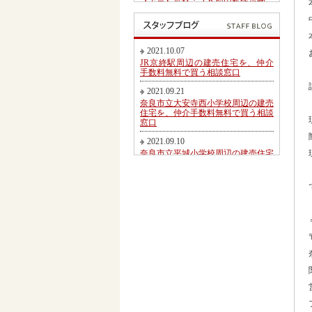
【予告】近鉄・ＪＲ郡山駅徒歩圏、
郡山北小学校・郡山中学校区内にて
第２期新規分譲地販売開始のお知ら
せ
2017.05.26
2021.10.07
東九条町周辺の建売住宅を、仲介手
JR京終駅周辺の建売住宅を、仲介
数料無料又は割引で買う相談窓口
手数料無料で買う相談窓口
2017.04.06
2021.09.21
大和郡山市冠山町新築一戸建て【価
奈良市立大安寺西小学校周辺の建売
格変更】になりました！
住宅を、仲介手数料無料で買う相談
窓口
2017.03.31
大和郡山市にて駅徒歩圏売り土地・
2021.09.10
新築一戸建て・建築条件無し売り土
奈良市立平城小学校周辺の建売住宅
地 2017.04.01折り込み広告です！
を、仲介手数料無料で買う相談窓口
2017.02.20
2021.08.21
近鉄・ＪＲ郡山駅徒歩圏、郡山北小
都跡こども園・都跡小学校周辺の建
学校・郡山中学校区内にて新規分譲
売住宅を、仲介手数料無料で買う相
地販売開始のお知らせ
談窓口
2017.02.17
2021.08.09
奈良市法蓮町、奈良市立佐保小学校
近鉄尼ヶ辻駅周辺の建売住宅を、仲
区にて【超築浅中古物件】のご紹介
介手数料無料で買う相談窓口
2016.11.01
2021.08.05
価格変更！大和郡山市野垣内町・奈
奈良市神殿町周辺の新築一戸建て
良口・奈良市神殿町新築一戸建て
を、仲介手数料無料で買う相談窓口