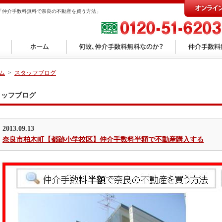
「仲介手数料無料で奈良の不動産を買う方法」
ム
>
スタッフブログ
タッフブログ
2013.09.13
奈良市柏木町【都跡小学校区】仲介手数料半額で不動産購入する