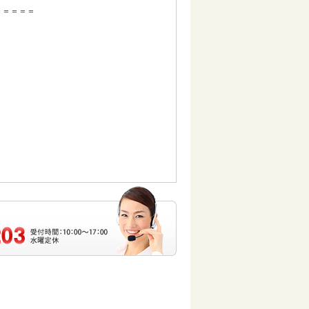
＝＝＝＝＝