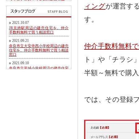
【予告】近鉄・ＪＲ郡山駅徒歩圏、
郡山北小学校・郡山中学校区内にて
ィング
が運営す
第２期新規分譲地販売開始のお知ら
せ
す。
2017.05.26
2021.10.07
東九条町周辺の建売住宅を、仲介手
JR京終駅周辺の建売住宅を、仲介
数料無料又は割引で買う相談窓口
手数料無料で買う相談窓口
2017.04.06
2021.09.21
大和郡山市冠山町新築一戸建て【価
仲介手数料無料
奈良市立大安寺西小学校周辺の建売
格変更】になりました！
住宅を、仲介手数料無料で買う相談
窓口
2017.03.31
ト」や「チラシ
大和郡山市にて駅徒歩圏売り土地・
2021.09.10
新築一戸建て・建築条件無し売り土
奈良市立平城小学校周辺の建売住宅
地 2017.04.01折り込み広告です！
半額～無料で購
を、仲介手数料無料で買う相談窓口
2017.02.20
2021.08.21
近鉄・ＪＲ郡山駅徒歩圏、郡山北小
都跡こども園・都跡小学校周辺の建
学校・郡山中学校区内にて新規分譲
売住宅を、仲介手数料無料で買う相
地販売開始のお知らせ
談窓口
では、その登録
2017.02.17
2021.08.09
奈良市法蓮町、奈良市立佐保小学校
近鉄尼ヶ辻駅周辺の建売住宅を、仲
区にて【超築浅中古物件】のご紹介
介手数料無料で買う相談窓口
2016.11.01
2021.08.05
価格変更！大和郡山市野垣内町・奈
奈良市神殿町周辺の新築一戸建て
良口・奈良市神殿町新築一戸建て
を、仲介手数料無料で買う相談窓口