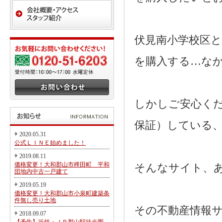
伏見南小学校区
を購入する…な
しかしご安心く
保証）している
2020.05.31
公式ＬＩＮＥ始めました！
2019.08.11
価格変更！大和郡山市稗田町 平和
そんなサイト、
団地内中古一戸建て
2019.05.19
価格変更！大和郡山市小泉町建築条
件無し売り土地
その不動産情報
2018.09.07