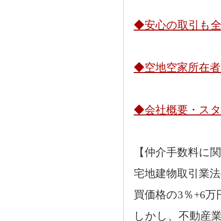
◆安心の取引も
◆空地空家所在
◆会社概要・ス
【仲介手数料に
宅地建物取引業法
買価格の3％+6
しかし、不動産