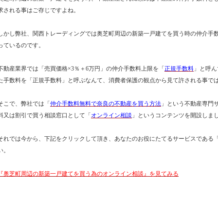
求される事はご存じですよね。
しかし弊社、関西トレーディングでは奥芝町周辺の新築一戸建てを買う時の仲介手
っているのです。
不動産業界では「売買価格×3％＋6万円」の仲介手数料上限を「
正規手数料
」と呼ん
た手数料を「正規手数料」と呼ぶなんて、消費者保護の観点から見て許される事で
そこで、弊社では「
仲介手数料無料で奈良の不動産を買う方法
」という不動産専門
料又は割引で買う相談窓口として「
オンライン相談
」というコンテンツを開設しま
それでは今から、下記をクリックして頂き、あなたのお役にたてるサービスである
い。
『奥芝町周辺の新築一戸建てを買う為のオンライン相談』を見てみる