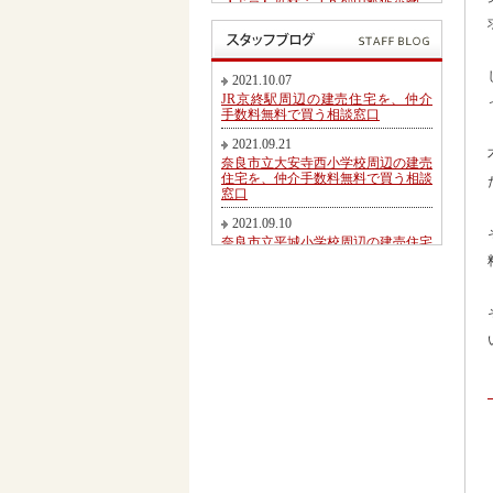
【予告】近鉄・ＪＲ郡山駅徒歩圏、
郡山北小学校・郡山中学校区内にて
第２期新規分譲地販売開始のお知ら
せ
2017.05.26
2021.10.07
東九条町周辺の建売住宅を、仲介手
JR京終駅周辺の建売住宅を、仲介
数料無料又は割引で買う相談窓口
手数料無料で買う相談窓口
2017.04.06
2021.09.21
大和郡山市冠山町新築一戸建て【価
奈良市立大安寺西小学校周辺の建売
格変更】になりました！
住宅を、仲介手数料無料で買う相談
窓口
2017.03.31
大和郡山市にて駅徒歩圏売り土地・
2021.09.10
新築一戸建て・建築条件無し売り土
奈良市立平城小学校周辺の建売住宅
地 2017.04.01折り込み広告です！
を、仲介手数料無料で買う相談窓口
2017.02.20
2021.08.21
近鉄・ＪＲ郡山駅徒歩圏、郡山北小
都跡こども園・都跡小学校周辺の建
学校・郡山中学校区内にて新規分譲
売住宅を、仲介手数料無料で買う相
地販売開始のお知らせ
談窓口
2017.02.17
2021.08.09
奈良市法蓮町、奈良市立佐保小学校
近鉄尼ヶ辻駅周辺の建売住宅を、仲
区にて【超築浅中古物件】のご紹介
介手数料無料で買う相談窓口
2016.11.01
2021.08.05
価格変更！大和郡山市野垣内町・奈
奈良市神殿町周辺の新築一戸建て
良口・奈良市神殿町新築一戸建て
を、仲介手数料無料で買う相談窓口