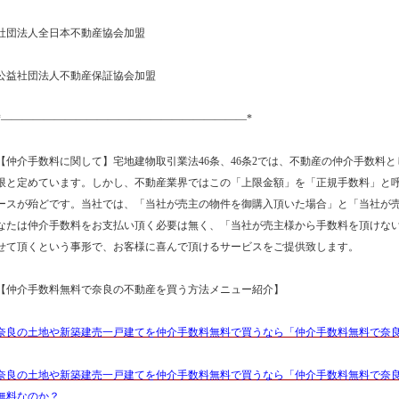
社団法人全日本不動産協会加盟
公益社団法人不動産保証協会加盟
*―――――――――――――――――――――――*
【仲介手数料に関して】宅地建物取引業法46条、46条2では、不動産の仲介手数料と
限と定めています。しかし、不動産業界ではこの「上限金額」を「正規手数料」と
ースが殆どです。当社では、「当社が売主の物件を御購入頂いた場合」と「当社が
なたは仲介手数料をお支払い頂く必要は無く、「当社が売主様から手数料を頂けな
せて頂くという事形で、お客様に喜んで頂けるサービスをご提供致します。
【仲介手数料無料で奈良の不動産を買う方法メニュー紹介】
奈良の土地や新築建売一戸建てを仲介手数料無料で買うなら「仲介手数料無料で奈
奈良の土地や新築建売一戸建てを仲介手数料無料で買うなら「仲介手数料無料で奈
無料なのか？