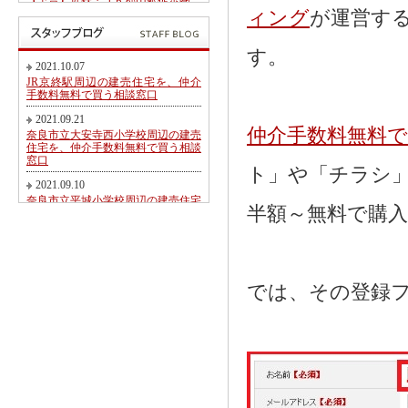
【予告】近鉄・ＪＲ郡山駅徒歩圏、
郡山北小学校・郡山中学校区内にて
ィング
が運営す
第２期新規分譲地販売開始のお知ら
せ
す。
2017.05.26
2021.10.07
東九条町周辺の建売住宅を、仲介手
JR京終駅周辺の建売住宅を、仲介
数料無料又は割引で買う相談窓口
手数料無料で買う相談窓口
2017.04.06
2021.09.21
大和郡山市冠山町新築一戸建て【価
仲介手数料無料
奈良市立大安寺西小学校周辺の建売
格変更】になりました！
住宅を、仲介手数料無料で買う相談
窓口
2017.03.31
ト」や「チラシ
大和郡山市にて駅徒歩圏売り土地・
2021.09.10
新築一戸建て・建築条件無し売り土
奈良市立平城小学校周辺の建売住宅
地 2017.04.01折り込み広告です！
半額～無料で購
を、仲介手数料無料で買う相談窓口
2017.02.20
2021.08.21
近鉄・ＪＲ郡山駅徒歩圏、郡山北小
都跡こども園・都跡小学校周辺の建
学校・郡山中学校区内にて新規分譲
売住宅を、仲介手数料無料で買う相
地販売開始のお知らせ
談窓口
では、その登録
2017.02.17
2021.08.09
奈良市法蓮町、奈良市立佐保小学校
近鉄尼ヶ辻駅周辺の建売住宅を、仲
区にて【超築浅中古物件】のご紹介
介手数料無料で買う相談窓口
2016.11.01
2021.08.05
価格変更！大和郡山市野垣内町・奈
奈良市神殿町周辺の新築一戸建て
良口・奈良市神殿町新築一戸建て
を、仲介手数料無料で買う相談窓口