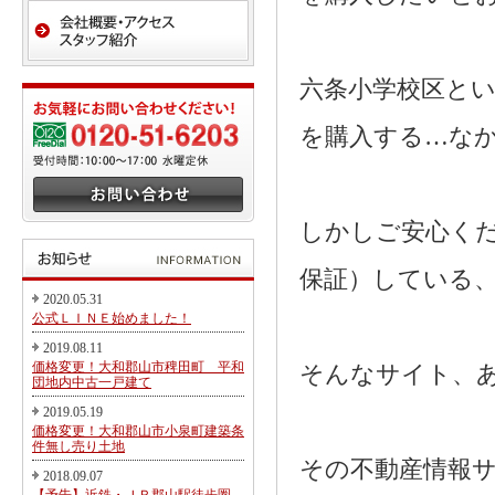
六条小学校区と
を購入する…な
しかしご安心く
保証）している
2020.05.31
公式ＬＩＮＥ始めました！
2019.08.11
価格変更！大和郡山市稗田町 平和
そんなサイト、
団地内中古一戸建て
2019.05.19
価格変更！大和郡山市小泉町建築条
件無し売り土地
その不動産情報
2018.09.07