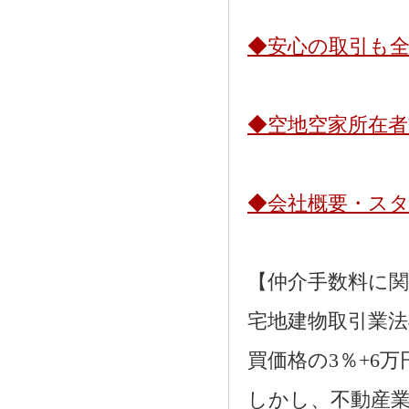
◆安心の取引も
◆空地空家所在
◆会社概要・ス
【仲介手数料に
宅地建物取引業法
買価格の3％+6
しかし、不動産