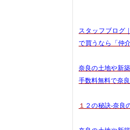
スタッフブログ
で買うなら「仲
奈良の土地や新
手数料無料で奈
１
２の秘訣-奈良