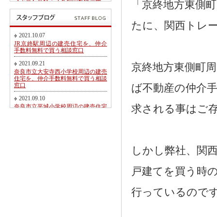
【予告】近鉄・ＪＲ郡山駅徒歩圏、
「京終地方東側
郡山北小学校・郡山中学校区内にて
第２期新規分譲地販売開始のお知ら
せ
たに、関西トレ
2017.05.26
2021.10.07
東九条町周辺の建売住宅を、仲介手
JR京終駅周辺の建売住宅を、仲介
数料無料又は割引で買う相談窓口
手数料無料で買う相談窓口
2017.04.06
2021.09.21
京終地方東側町
大和郡山市冠山町新築一戸建て【価
奈良市立大安寺西小学校周辺の建売
格変更】になりました！
住宅を、仲介手数料無料で買う相談
窓口
ば不動産の仲介手
2017.03.31
大和郡山市にて駅徒歩圏売り土地・
2021.09.10
新築一戸建て・建築条件無し売り土
奈良市立平城小学校周辺の建売住宅
求される事はご
地 2017.04.01折り込み広告です！
を、仲介手数料無料で買う相談窓口
2017.02.20
2021.08.21
近鉄・ＪＲ郡山駅徒歩圏、郡山北小
都跡こども園・都跡小学校周辺の建
学校・郡山中学校区内にて新規分譲
売住宅を、仲介手数料無料で買う相
地販売開始のお知らせ
談窓口
しかし弊社、関
2017.02.17
2021.08.09
奈良市法蓮町、奈良市立佐保小学校
戸建てを買う時
近鉄尼ヶ辻駅周辺の建売住宅を、仲
区にて【超築浅中古物件】のご紹介
介手数料無料で買う相談窓口
2016.11.01
2021.08.05
行っているので
価格変更！大和郡山市野垣内町・奈
奈良市神殿町周辺の新築一戸建て
良口・奈良市神殿町新築一戸建て
を、仲介手数料無料で買う相談窓口