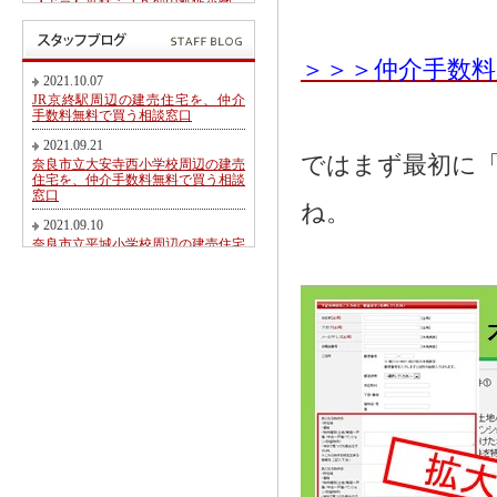
【予告】近鉄・ＪＲ郡山駅徒歩圏、
郡山北小学校・郡山中学校区内にて
第２期新規分譲地販売開始のお知ら
せ
＞＞＞仲介手数
2017.05.26
2021.10.07
東九条町周辺の建売住宅を、仲介手
JR京終駅周辺の建売住宅を、仲介
数料無料又は割引で買う相談窓口
手数料無料で買う相談窓口
2017.04.06
2021.09.21
大和郡山市冠山町新築一戸建て【価
ではまず最初に
奈良市立大安寺西小学校周辺の建売
格変更】になりました！
住宅を、仲介手数料無料で買う相談
窓口
2017.03.31
ね。
大和郡山市にて駅徒歩圏売り土地・
2021.09.10
新築一戸建て・建築条件無し売り土
奈良市立平城小学校周辺の建売住宅
地 2017.04.01折り込み広告です！
を、仲介手数料無料で買う相談窓口
2017.02.20
2021.08.21
近鉄・ＪＲ郡山駅徒歩圏、郡山北小
都跡こども園・都跡小学校周辺の建
学校・郡山中学校区内にて新規分譲
売住宅を、仲介手数料無料で買う相
地販売開始のお知らせ
談窓口
2017.02.17
2021.08.09
奈良市法蓮町、奈良市立佐保小学校
近鉄尼ヶ辻駅周辺の建売住宅を、仲
区にて【超築浅中古物件】のご紹介
介手数料無料で買う相談窓口
2016.11.01
2021.08.05
価格変更！大和郡山市野垣内町・奈
奈良市神殿町周辺の新築一戸建て
良口・奈良市神殿町新築一戸建て
を、仲介手数料無料で買う相談窓口