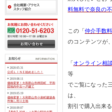
料無料で奈良の
この「
仲介手数
のコンテンツが
「
オンライン相
2020.05.31
公式ＬＩＮＥ始めました！
等
2019.08.11
価格変更！大和郡山市稗田町 平和
でご覧になった
団地内中古一戸建て
2019.05.19
は、
価格変更！大和郡山市小泉町建築条
件無し売り土地
割引で購入出来
2018.09.07