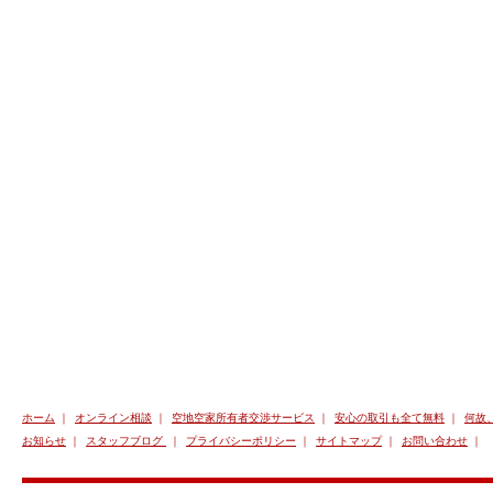
ホーム
｜
オンライン相談
｜
空地空家所有者交渉サービス
｜
安心の取引も全て無料
｜
何故
お知らせ
｜
スタッフブログ
｜
プライバシーポリシー
｜
サイトマップ
｜
お問い合わせ
｜