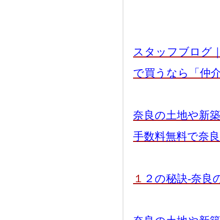
スタッフブログ
で買うなら「仲
奈良の土地や新
手数料無料で奈
１
２の秘訣-奈良