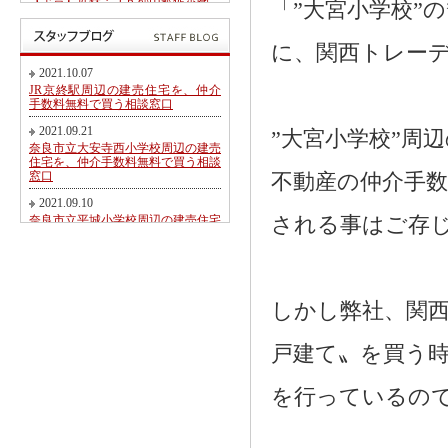
【予告】近鉄・ＪＲ郡山駅徒歩圏、
「”大宮小学校”
郡山北小学校・郡山中学校区内にて
第２期新規分譲地販売開始のお知ら
せ
に、関西トレー
2017.05.26
2021.10.07
東九条町周辺の建売住宅を、仲介手
JR京終駅周辺の建売住宅を、仲介
数料無料又は割引で買う相談窓口
手数料無料で買う相談窓口
2017.04.06
2021.09.21
”大宮小学校”周
大和郡山市冠山町新築一戸建て【価
奈良市立大安寺西小学校周辺の建売
格変更】になりました！
住宅を、仲介手数料無料で買う相談
窓口
不動産の仲介手数
2017.03.31
大和郡山市にて駅徒歩圏売り土地・
2021.09.10
新築一戸建て・建築条件無し売り土
奈良市立平城小学校周辺の建売住宅
される事はご存
地 2017.04.01折り込み広告です！
を、仲介手数料無料で買う相談窓口
2017.02.20
2021.08.21
近鉄・ＪＲ郡山駅徒歩圏、郡山北小
都跡こども園・都跡小学校周辺の建
学校・郡山中学校区内にて新規分譲
売住宅を、仲介手数料無料で買う相
地販売開始のお知らせ
談窓口
しかし弊社、関西
2017.02.17
2021.08.09
奈良市法蓮町、奈良市立佐保小学校
戸建て〟を買う
近鉄尼ヶ辻駅周辺の建売住宅を、仲
区にて【超築浅中古物件】のご紹介
介手数料無料で買う相談窓口
2016.11.01
2021.08.05
を行っているの
価格変更！大和郡山市野垣内町・奈
奈良市神殿町周辺の新築一戸建て
良口・奈良市神殿町新築一戸建て
を、仲介手数料無料で買う相談窓口