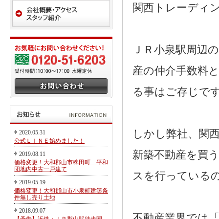
関西トレーディ
ＪＲ小泉駅周辺
産の仲介手数料と
る事はご存じで
しかし弊社、関
2020.05.31
公式ＬＩＮＥ始めました！
新築不動産を買
2019.08.11
価格変更！大和郡山市稗田町 平和
団地内中古一戸建て
スを行っている
2019.05.19
価格変更！大和郡山市小泉町建築条
件無し売り土地
2018.09.07
不動産業界では「