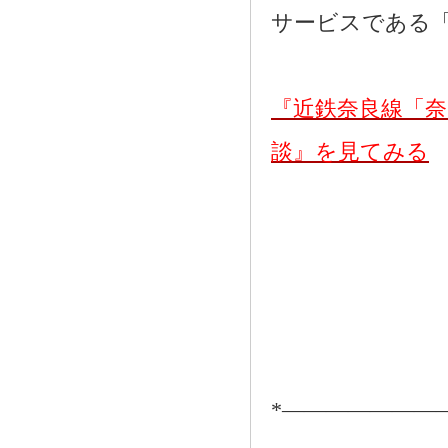
2021.08.02
奈良市三条大路周辺の新築一戸建て
サービスである
を、仲介手数料無料で買う相談窓口
2021.07.29
近鉄尼ヶ辻駅周辺の新築一戸建て
を、仲介手数料無料で買う相談窓口
『近鉄奈良線「
2021.07.26
都跡中学校周辺の新築一戸建てを、
談』を見てみる
仲介手数料無料で買う相談窓口
2021.07.25
奈良市尼辻中町周辺の建売住宅を、
仲介手数料無料で買う相談窓口
*―――――――