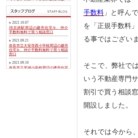
【予告】近鉄・ＪＲ郡山駅徒歩圏、
郡山北小学校・郡山中学校区内にて
第２期新規分譲地販売開始のお知ら
手数料
」と呼ん
せ
2017.05.26
2021.10.07
を「正規手数料
東九条町周辺の建売住宅を、仲介手
JR京終駅周辺の建売住宅を、仲介
数料無料又は割引で買う相談窓口
手数料無料で買う相談窓口
る事ではござい
2017.04.06
2021.09.21
大和郡山市冠山町新築一戸建て【価
奈良市立大安寺西小学校周辺の建売
格変更】になりました！
住宅を、仲介手数料無料で買う相談
窓口
2017.03.31
大和郡山市にて駅徒歩圏売り土地・
2021.09.10
そこで、弊社で
新築一戸建て・建築条件無し売り土
奈良市立平城小学校周辺の建売住宅
地 2017.04.01折り込み広告です！
を、仲介手数料無料で買う相談窓口
いう不動産専門
2017.02.20
2021.08.21
近鉄・ＪＲ郡山駅徒歩圏、郡山北小
都跡こども園・都跡小学校周辺の建
学校・郡山中学校区内にて新規分譲
売住宅を、仲介手数料無料で買う相
割引で買う相談
地販売開始のお知らせ
談窓口
2017.02.17
2021.08.09
開設しました。
奈良市法蓮町、奈良市立佐保小学校
近鉄尼ヶ辻駅周辺の建売住宅を、仲
区にて【超築浅中古物件】のご紹介
介手数料無料で買う相談窓口
2016.11.01
2021.08.05
価格変更！大和郡山市野垣内町・奈
奈良市神殿町周辺の新築一戸建て
良口・奈良市神殿町新築一戸建て
を、仲介手数料無料で買う相談窓口
それでは今から