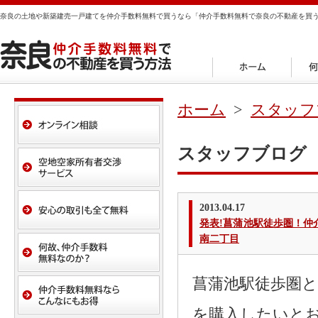
奈良の土地や新築建売一戸建てを仲介手数料無料で買うなら「仲介手数料無料で奈良の不動産を買
ホーム
>
スタッフ
スタッフブログ
2013.04.17
発表!菖蒲池駅徒歩圏！
南二丁目
菖蒲池駅徒歩圏
を購入したいと