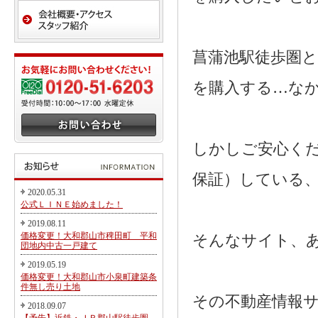
菖蒲池駅徒歩圏
を購入する…な
しかしご安心く
保証）している
2020.05.31
公式ＬＩＮＥ始めました！
2019.08.11
価格変更！大和郡山市稗田町 平和
そんなサイト、
団地内中古一戸建て
2019.05.19
価格変更！大和郡山市小泉町建築条
件無し売り土地
その不動産情報
2018.09.07