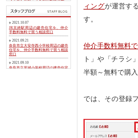
【予告】近鉄・ＪＲ郡山駅徒歩圏、
郡山北小学校・郡山中学校区内にて
ィング
が運営す
第２期新規分譲地販売開始のお知ら
せ
す。
2017.05.26
2021.10.07
東九条町周辺の建売住宅を、仲介手
JR京終駅周辺の建売住宅を、仲介
数料無料又は割引で買う相談窓口
手数料無料で買う相談窓口
2017.04.06
2021.09.21
大和郡山市冠山町新築一戸建て【価
仲介手数料無料
奈良市立大安寺西小学校周辺の建売
格変更】になりました！
住宅を、仲介手数料無料で買う相談
窓口
2017.03.31
ト」や「チラシ
大和郡山市にて駅徒歩圏売り土地・
2021.09.10
新築一戸建て・建築条件無し売り土
奈良市立平城小学校周辺の建売住宅
地 2017.04.01折り込み広告です！
半額～無料で購
を、仲介手数料無料で買う相談窓口
2017.02.20
2021.08.21
近鉄・ＪＲ郡山駅徒歩圏、郡山北小
都跡こども園・都跡小学校周辺の建
学校・郡山中学校区内にて新規分譲
売住宅を、仲介手数料無料で買う相
地販売開始のお知らせ
談窓口
では、その登録
2017.02.17
2021.08.09
奈良市法蓮町、奈良市立佐保小学校
近鉄尼ヶ辻駅周辺の建売住宅を、仲
区にて【超築浅中古物件】のご紹介
介手数料無料で買う相談窓口
2016.11.01
2021.08.05
価格変更！大和郡山市野垣内町・奈
奈良市神殿町周辺の新築一戸建て
良口・奈良市神殿町新築一戸建て
を、仲介手数料無料で買う相談窓口