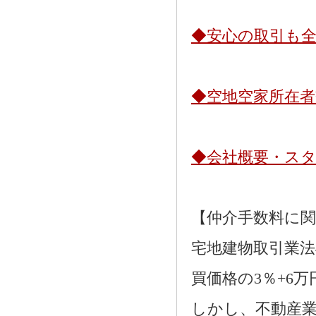
◆安心の取引も
◆空地空家所在
◆会社概要・ス
【仲介手数料に
宅地建物取引業法
買価格の3％+6
しかし、不動産