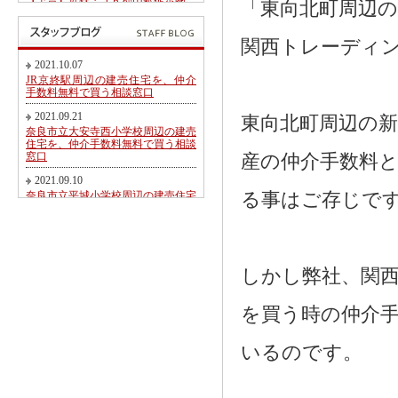
【予告】近鉄・ＪＲ郡山駅徒歩圏、
「東向北町周辺
郡山北小学校・郡山中学校区内にて
第２期新規分譲地販売開始のお知ら
せ
関西トレーディ
2017.05.26
2021.10.07
東九条町周辺の建売住宅を、仲介手
JR京終駅周辺の建売住宅を、仲介
数料無料又は割引で買う相談窓口
手数料無料で買う相談窓口
2017.04.06
2021.09.21
東向北町周辺の
大和郡山市冠山町新築一戸建て【価
奈良市立大安寺西小学校周辺の建売
格変更】になりました！
住宅を、仲介手数料無料で買う相談
窓口
産の仲介手数料と
2017.03.31
大和郡山市にて駅徒歩圏売り土地・
2021.09.10
新築一戸建て・建築条件無し売り土
奈良市立平城小学校周辺の建売住宅
る事はご存じで
地 2017.04.01折り込み広告です！
を、仲介手数料無料で買う相談窓口
2017.02.20
2021.08.21
近鉄・ＪＲ郡山駅徒歩圏、郡山北小
都跡こども園・都跡小学校周辺の建
学校・郡山中学校区内にて新規分譲
売住宅を、仲介手数料無料で買う相
地販売開始のお知らせ
談窓口
しかし弊社、関
2017.02.17
2021.08.09
奈良市法蓮町、奈良市立佐保小学校
を買う時の仲介
近鉄尼ヶ辻駅周辺の建売住宅を、仲
区にて【超築浅中古物件】のご紹介
介手数料無料で買う相談窓口
2016.11.01
2021.08.05
いるのです。
価格変更！大和郡山市野垣内町・奈
奈良市神殿町周辺の新築一戸建て
良口・奈良市神殿町新築一戸建て
を、仲介手数料無料で買う相談窓口