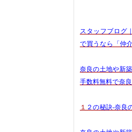
スタッフブログ
で買うなら「仲
奈良の土地や新
手数料無料で奈
１
２の秘訣-奈良