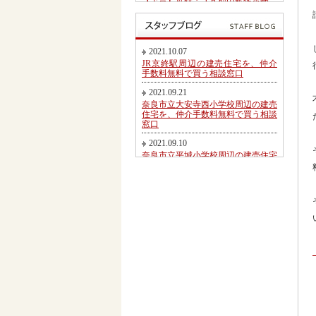
【予告】近鉄・ＪＲ郡山駅徒歩圏、
郡山北小学校・郡山中学校区内にて
第２期新規分譲地販売開始のお知ら
せ
2017.05.26
2021.10.07
東九条町周辺の建売住宅を、仲介手
JR京終駅周辺の建売住宅を、仲介
数料無料又は割引で買う相談窓口
手数料無料で買う相談窓口
2017.04.06
2021.09.21
大和郡山市冠山町新築一戸建て【価
奈良市立大安寺西小学校周辺の建売
格変更】になりました！
住宅を、仲介手数料無料で買う相談
窓口
2017.03.31
大和郡山市にて駅徒歩圏売り土地・
2021.09.10
新築一戸建て・建築条件無し売り土
奈良市立平城小学校周辺の建売住宅
地 2017.04.01折り込み広告です！
を、仲介手数料無料で買う相談窓口
2017.02.20
2021.08.21
近鉄・ＪＲ郡山駅徒歩圏、郡山北小
都跡こども園・都跡小学校周辺の建
学校・郡山中学校区内にて新規分譲
売住宅を、仲介手数料無料で買う相
地販売開始のお知らせ
談窓口
2017.02.17
2021.08.09
奈良市法蓮町、奈良市立佐保小学校
近鉄尼ヶ辻駅周辺の建売住宅を、仲
区にて【超築浅中古物件】のご紹介
介手数料無料で買う相談窓口
2016.11.01
2021.08.05
価格変更！大和郡山市野垣内町・奈
奈良市神殿町周辺の新築一戸建て
良口・奈良市神殿町新築一戸建て
を、仲介手数料無料で買う相談窓口