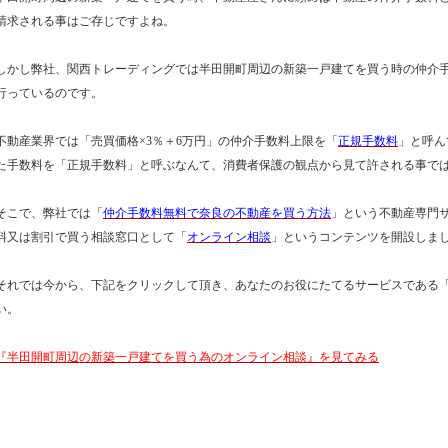
請求される事はご存じですよね。
しかし弊社、関西トレーディングでは半田開町周辺の新築一戸建てを買う時の仲介
行っているのです。
不動産業界では「売買価格×3％＋6万円」の仲介手数料上限を「
正規手数料
」と呼ん
た手数料を「正規手数料」と呼ぶなんて、消費者保護の観点から見て許される事で
そこで、弊社では「
仲介手数料無料で奈良の不動産を買う方法
」という不動産専門
料又は割引で買う相談窓口として「
オンライン相談
」というコンテンツを開設しま
それでは今から、下記をクリックして頂き、あなたのお役にたてるサービスである
い。
『半田開町周辺の新築一戸建てを買う為のオンライン相談』を見てみる