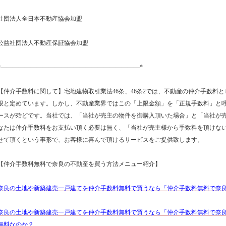
社団法人全日本不動産協会加盟
公益社団法人不動産保証協会加盟
*―――――――――――――――――――――――*
【仲介手数料に関して】宅地建物取引業法46条、46条2では、不動産の仲介手数料と
限と定めています。しかし、不動産業界ではこの「上限金額」を「正規手数料」と
ースが殆どです。当社では、「当社が売主の物件を御購入頂いた場合」と「当社が
なたは仲介手数料をお支払い頂く必要は無く、「当社が売主様から手数料を頂けな
せて頂くという事形で、お客様に喜んで頂けるサービスをご提供致します。
【仲介手数料無料で奈良の不動産を買う方法メニュー紹介】
奈良の土地や新築建売一戸建てを仲介手数料無料で買うなら「仲介手数料無料で奈
奈良の土地や新築建売一戸建てを仲介手数料無料で買うなら「仲介手数料無料で奈
無料なのか？