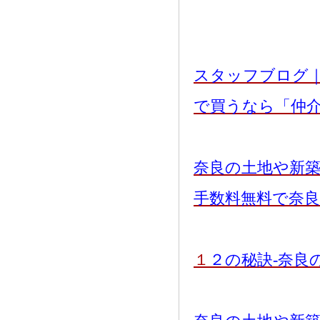
スタッフブログ
で買うなら「仲
奈良の土地や新
手数料無料で奈
１
２の秘訣-奈良