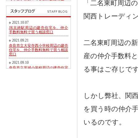
【予告】近鉄・ＪＲ郡山駅徒歩圏、
「二名東町周辺
郡山北小学校・郡山中学校区内にて
第２期新規分譲地販売開始のお知ら
せ
関西トレーディ
2017.05.26
2021.10.07
東九条町周辺の建売住宅を、仲介手
JR京終駅周辺の建売住宅を、仲介
数料無料又は割引で買う相談窓口
手数料無料で買う相談窓口
2017.04.06
2021.09.21
二名東町周辺の
大和郡山市冠山町新築一戸建て【価
奈良市立大安寺西小学校周辺の建売
格変更】になりました！
住宅を、仲介手数料無料で買う相談
窓口
産の仲介手数料と
2017.03.31
大和郡山市にて駅徒歩圏売り土地・
2021.09.10
新築一戸建て・建築条件無し売り土
奈良市立平城小学校周辺の建売住宅
る事はご存じで
地 2017.04.01折り込み広告です！
を、仲介手数料無料で買う相談窓口
2017.02.20
2021.08.21
近鉄・ＪＲ郡山駅徒歩圏、郡山北小
都跡こども園・都跡小学校周辺の建
学校・郡山中学校区内にて新規分譲
売住宅を、仲介手数料無料で買う相
地販売開始のお知らせ
談窓口
しかし弊社、関
2017.02.17
2021.08.09
奈良市法蓮町、奈良市立佐保小学校
を買う時の仲介
近鉄尼ヶ辻駅周辺の建売住宅を、仲
区にて【超築浅中古物件】のご紹介
介手数料無料で買う相談窓口
2016.11.01
2021.08.05
いるのです。
価格変更！大和郡山市野垣内町・奈
奈良市神殿町周辺の新築一戸建て
良口・奈良市神殿町新築一戸建て
を、仲介手数料無料で買う相談窓口